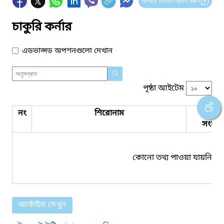
আপনার মতামত প্রদান করুন
চাকুরি কর্নার
এডভান্সড অপশনগুলো দেখান
পৃষ্ঠা আইটেম
নং
শিরোনাম
পিডিএ
সংযুক্ত
কোনো তথ্য পাওয়া যায়নি।
আর্কাইভ দেখুন