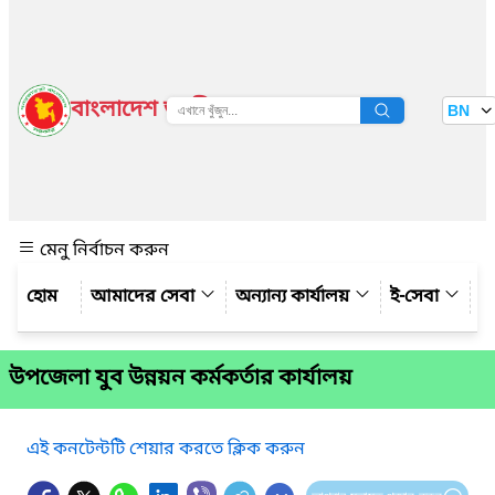
বাংলাদেশ জাতীয় তথ্য বাতায়ন
BN
দেখুন
মেনু নির্বাচন করুন
আমাদের সেবা
অন্যান্য কার্যালয়
ই-সেবা
গ্
উপজেলা যুব উন্নয়ন কর্মকর্তার কার্যালয়
এই কনটেন্টটি শেয়ার করতে ক্লিক করুন